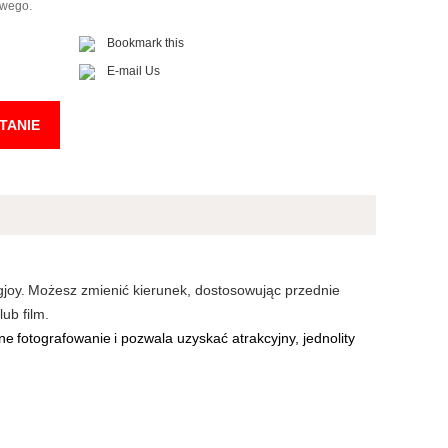
owego.
Bookmark this
E-mail Us
TANIE
joy.
Możesz zmienić kierunek, dostosowując przednie
ub film.
lne
fotografowanie
i pozwala uzyskać atrakcyjny, jednolity