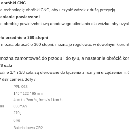
 obróbki CNC
je technologię obróbki CNC, aby uczynić wózek z dużą precyzją.
enianie powierzchni
je obróbkę powierzchniową anodowego utleniania dla wózka, aby uzyska
.
ło przednie o 360 stopni
o można obracać o 360 stopni, można je regulować w dowolnym kierun
można zamontować do przodu i do tyłu, a następnie obrócić korp
/8 cala
alne 1/4 i 3/8 cala są oferowane do łączenia z różnymi urządzeniami.
/ dslr camera dolly /
PPL-06S
145 * 122 * 65 mm
4cm / s, 7cm / s, 9cm / s.11cm / s
rii
650mAh
270g
6 kg
Bateria litowa CR2