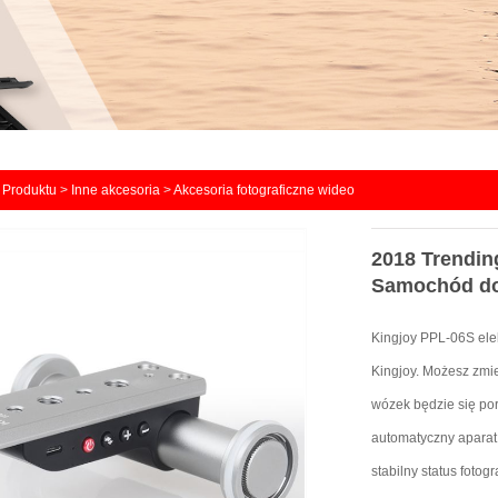
>
Produktu
>
Inne akcesoria
>
Akcesoria fotograficzne wideo
2018 Trending
Samochód do 
Kingjoy PPL-06S elek
Kingjoy.
Możesz zmie
wózek będzie się poru
automatyczny aparat
stabilny status fotog