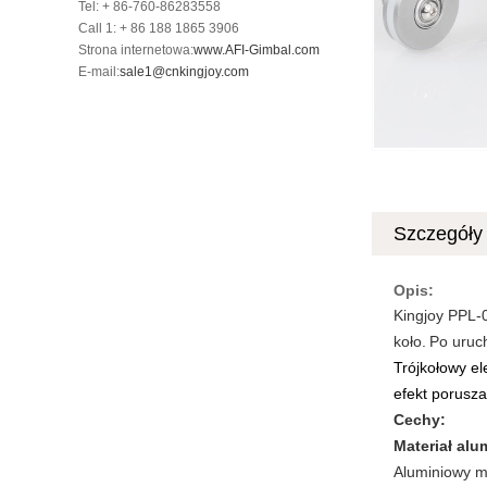
Tel: + 86-760-86283558
Call 1: + 86 188 1865 3906
Strona internetowa:
www.AFI-Gimbal.com
E-mail:
sale1@cnkingjoy.com
Szczegóły
Opis:
Kingjoy PPL-0
koło.
Po uruch
Trójkołowy el
efekt porusza
Cechy:
Materiał alu
Aluminiowy mat