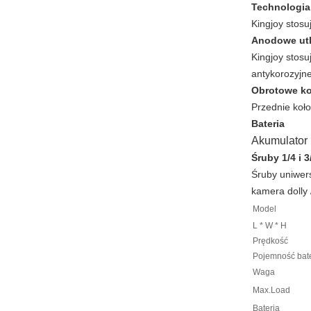
Technologia
Kingjoy stosu
Anodowe utl
Kingjoy stosu
antykorozyjne
Obrotowe ko
Przednie koł
Bateria
Akumulator 
Śruby 1/4 i 3
Śruby uniwers
kamera dolly 
Model
L * W * H
Prędkość
Pojemność bate
Waga
Max.Load
Bateria