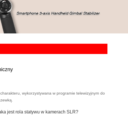
miczny
charakteru, wykorzystywana w programie telewizyjnym do
czewką.
aka jest rola statywu w kamerach SLR?