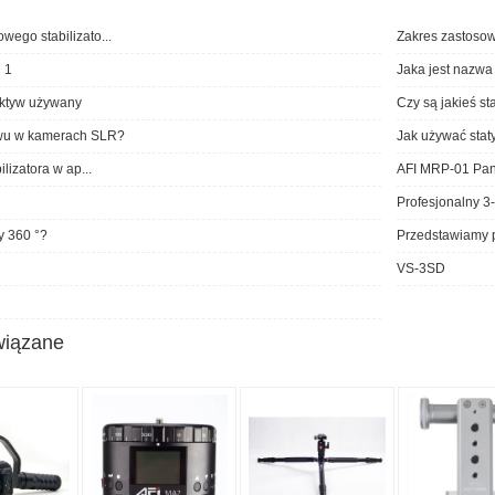
wego stabilizato...
Zakres zastosow
 1
Jaka jest nazw
ktyw używany
Czy są jakieś sta
tywu w kamerach SLR?
Jak używać sta
ilizatora w ap...
AFI MRP-01 Pa
Profesjonalny 3
y 360 °?
Przedstawiamy p
VS-3SD
wiązane