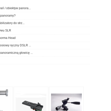
ań / obiektyw panora...
a panoramy?
bilizatory do strz...
tywu SLR
norma Head
-osiowy ręczny DSLR ...
anoramiczną głowicę ...