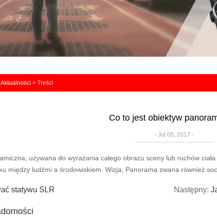
>
Aktualności
> Treści
Co to jest obiektyw panora
- Jul 05, 2017 -
miczna, używana do wyrażania całego obrazu sceny lub ruchów ciała 
ku między ludźmi a środowiskiem.
Wizja, Panorama zwana również so
wać statywu SLR
Następny:
J
adomości