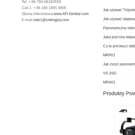
Tel: + 86-760-86283558
Call 1: + 86 188 1865 3906
Jak używać Trójosio
Strona internetowa:
www.AFI-Gimbal.com
Jak używać statywu
E-mail:
sale1@cnkingjoy.com
Panoramiczny obie
Jaka jest rola sta
Co to jest klucz stab
MRP01
Jak zszyć panoram
VS-3SG
MRA01
Produkty Po